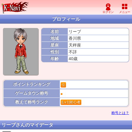
プロフィール
名前
リーブ
地域
香川県
星座
天秤座
性別
不詳
年齢
40歳
ポイントランキング
位
ゲームタウン称号
教えて称号ランク
[Lv.1]初心者
称号とは？
リーブさんのマイデータ