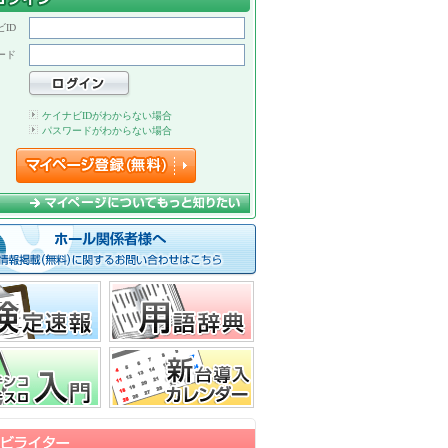
ID
ード
ケイナビIDがわからない場合
パスワードがわからない場合