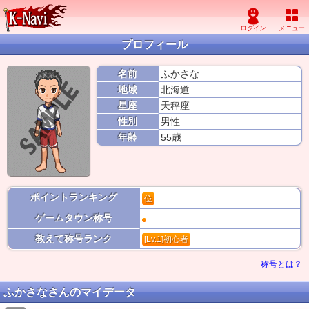
プロフィール
名前
ふかさな
地域
北海道
星座
天秤座
性別
男性
年齢
55歳
ポイントランキング
位
ゲームタウン称号
教えて称号ランク
[Lv.1]初心者
称号とは？
ふかさなさんのマイデータ