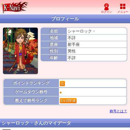
プロフィール
名前
シャーロック・
地域
不詳
星座
射手座
性別
男性
年齢
不詳
ポイントランキング
位
ゲームタウン称号
教えて称号ランク
[Lv.3]常連
称号とは？
シャーロック・さんのマイデータ