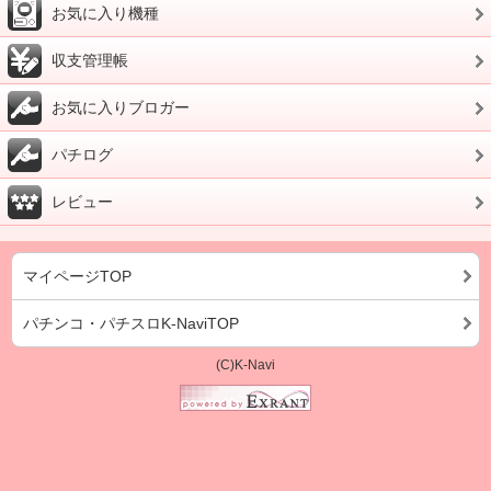
お気に入り機種
収支管理帳
お気に入りブロガー
パチログ
レビュー
マイページTOP
パチンコ・パチスロK-NaviTOP
(C)K-Navi