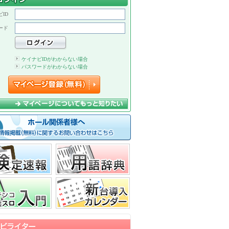
ID
ード
ケイナビIDがわからない場合
パスワードがわからない場合