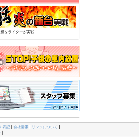
機種をライターが実戦！
く表記
会社情報
リンクについて
せ