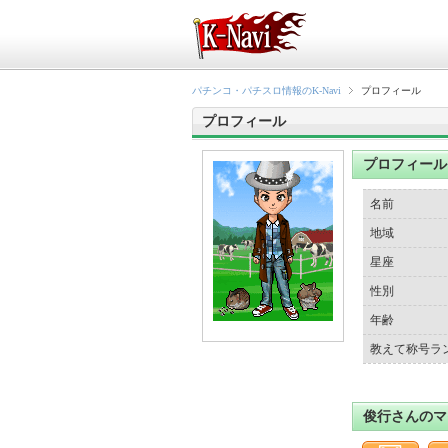
パチンコ・パチスロ情報のK-Navi
プロフィール
プロフィール
プロフィール
名前
地域
星座
性別
年齢
教えて称号ラ
俊行さんのマ