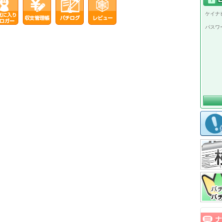
ケイナビ
パスワ