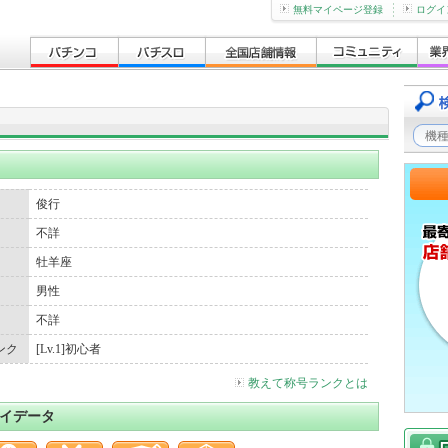
無料マイページ登録
ログイ
俊行
不詳
牡羊座
男性
不詳
ンク
[Lv.1]初心者
教えて称号ランクとは
イデータ