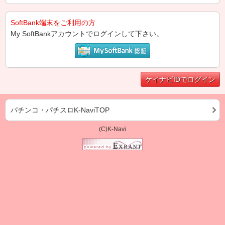
SoftBank端末をご利用の方
My SoftBankアカウントでログインして下さい。
ケイナビIDでログイン
パチンコ・パチスロK-NaviTOP
(C)K-Navi