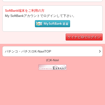
SoftBank端末をご利用の方
My SoftBankアカウントでログインして下さい。
ケイナビIDでログイン
パチンコ・パチスロK-NaviTOP
(C)K-Navi