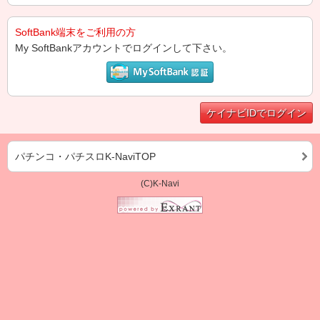
SoftBank端末をご利用の方
My SoftBankアカウントでログインして下さい。
ケイナビIDでログイン
パチンコ・パチスロK-NaviTOP
(C)K-Navi