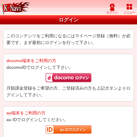
ログイン
このコンテンツをご利用になるにはマイページ登録（無料）が必
要です。まず最初にログインを行って下さい。
docomo端末をご利用の方
docomoIDでログインして下さい。
月額課金登録をご希望の方、ご登録済みの方も上記ボタンよりロ
グインして下さい。
au端末をご利用の方
au IDでログインしてください。