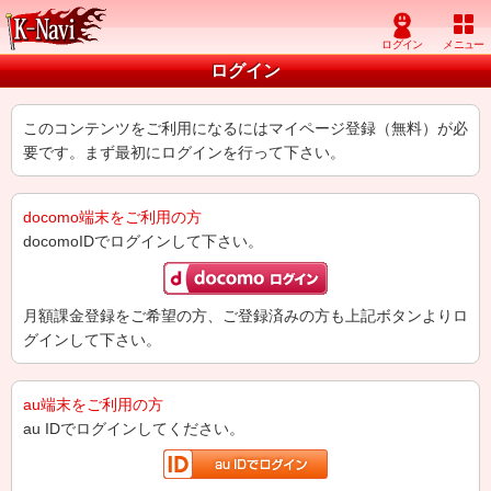
ログイン
このコンテンツをご利用になるにはマイページ登録（無料）が必
要です。まず最初にログインを行って下さい。
docomo端末をご利用の方
docomoIDでログインして下さい。
月額課金登録をご希望の方、ご登録済みの方も上記ボタンよりロ
グインして下さい。
au端末をご利用の方
au IDでログインしてください。