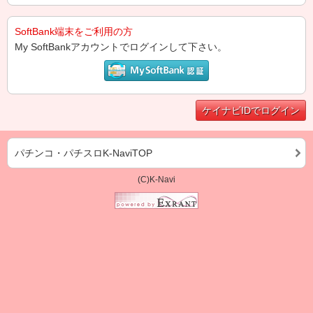
SoftBank端末をご利用の方
My SoftBankアカウントでログインして下さい。
ケイナビIDでログイン
パチンコ・パチスロK-NaviTOP
(C)K-Navi