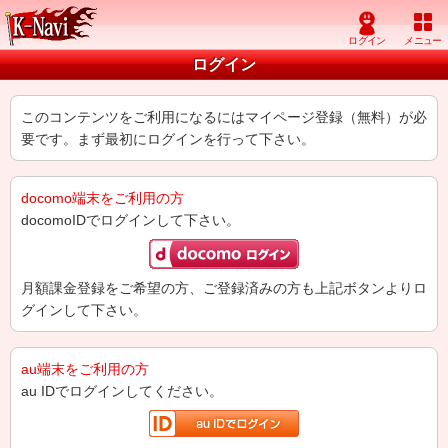
ログイン
このコンテンツをご利用になるにはマイページ登録（無料）が必
要です。まず最初にログインを行って下さい。
docomo端末をご利用の方
docomoIDでログインして下さい。
月額課金登録をご希望の方、ご登録済みの方も上記ボタンよりロ
グインして下さい。
au端末をご利用の方
au IDでログインしてください。