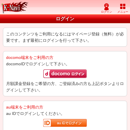
ログイン
このコンテンツをご利用になるにはマイページ登録（無料）が必
要です。まず最初にログインを行って下さい。
docomo端末をご利用の方
docomoIDでログインして下さい。
月額課金登録をご希望の方、ご登録済みの方も上記ボタンよりロ
グインして下さい。
au端末をご利用の方
au IDでログインしてください。