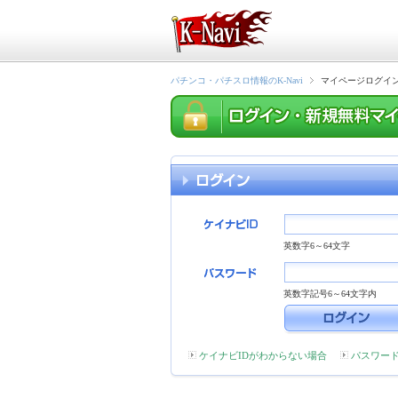
パチンコ・パチスロ情報のK-Navi
マイページログイ
英数字6～64文字
英数字記号6～64文字内
ケイナビIDがわからない場合
パスワー