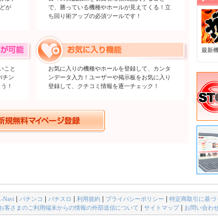
どが
で、勝っている機種やホールが見えてくる！立
ち回り術アップの必須ツールです！
最新
いこと
お気に入りの機種やホールを登録して、カンタ
パチン
ンデータ入力！ユーザーや掲示板をお気に入り
よう！
登録して、クチコミ情報を逐一チェック！
avi
パチンコ
パチスロ
利用規約
プライバシーポリシー
特定商取引に基づ
お客さまのご利用端末からの情報の外部送信について
サイトマップ
お問い合わ