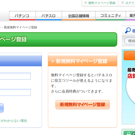
無料マイページ登録
ログイ
ン・新規無料マイページ登録
無料マイページ登録するとパチ＆スロ
に役立つツールが使えるようになりま
す。
さらに会員特典がついてきます。
ドがわからない場合