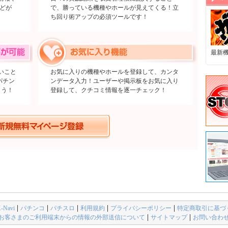
どが
で、勝っている機種やホールが見えてくる！立
ち回り術アップの必須ツールです！
最新
いこと
お気に入りの機種やホールを登録して、カンタ
パチン
ンデータ入力！ユーザーや掲示板をお気に入り
よう！
登録して、クチコミ情報を逐一チェック！
avi
パチンコ
パチスロ
利用規約
プライバシーポリシー
特定商取引に基づ
お客さまのご利用端末からの情報の外部送信について
サイトマップ
お問い合わ