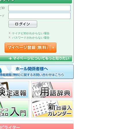
ID
ード
ケイナビIDがわからない場合
パスワードがわからない場合