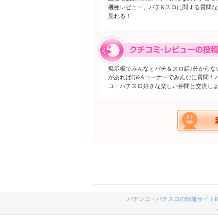
機種レビュー、パチ&スロに関する質問な
見れる！
掲示板でみんなとパチ＆スロ話♪分からな
があればQ&Aコーナーでみんなに質問！
コ・パチスロ好きな楽しい仲間と交流し
パチンコ・パチスロの情報サイトK-N