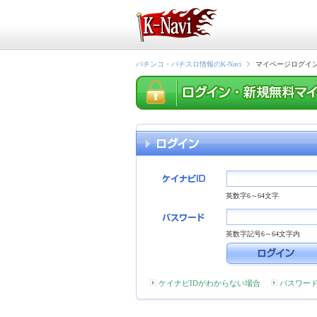
パチンコ・パチスロ情報のK-Navi
マイページログイ
英数字6～64文字
英数字記号6～64文字内
ケイナビIDがわからない場合
パスワー