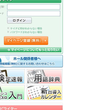
ID
ード
ケイナビIDがわからない場合
パスワードがわからない場合