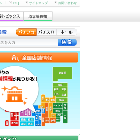
ン
FAQ
サイトマップ
お問い合わせ