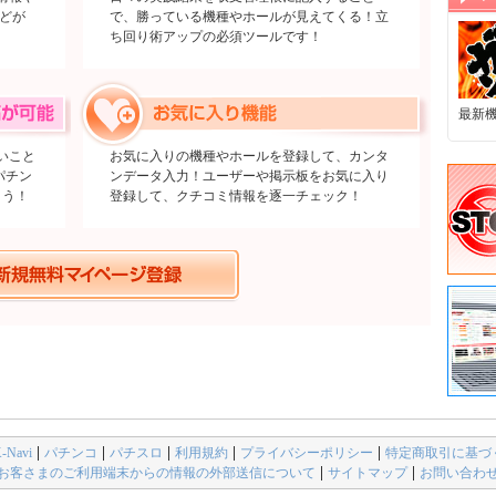
どが
で、勝っている機種やホールが見えてくる！立
ち回り術アップの必須ツールです！
最新
いこと
お気に入りの機種やホールを登録して、カンタ
パチン
ンデータ入力！ユーザーや掲示板をお気に入り
よう！
登録して、クチコミ情報を逐一チェック！
avi
パチンコ
パチスロ
利用規約
プライバシーポリシー
特定商取引に基づ
お客さまのご利用端末からの情報の外部送信について
サイトマップ
お問い合わ