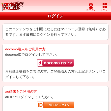
ログイン
このコンテンツをご利用になるにはマイページ登録（無料）が必
要です。まず最初にログインを行って下さい。
docomo端末をご利用の方
docomoIDでログインして下さい。
月額課金登録をご希望の方、ご登録済みの方も上記ボタンよりロ
グインして下さい。
au端末をご利用の方
au IDでログインしてください。