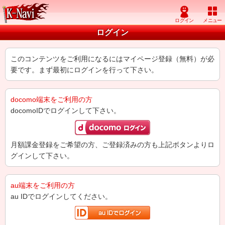
ログイン
このコンテンツをご利用になるにはマイページ登録（無料）が必
要です。まず最初にログインを行って下さい。
docomo端末をご利用の方
docomoIDでログインして下さい。
月額課金登録をご希望の方、ご登録済みの方も上記ボタンよりロ
グインして下さい。
au端末をご利用の方
au IDでログインしてください。