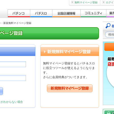
無料マイページ登録
ログイ
ン・新規無料マイページ登録
無料マイページ登録するとパチ＆スロ
に役立つツールが使えるようになりま
す。
さらに会員特典がついてきます。
ドがわからない場合