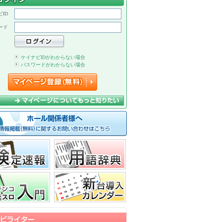
ID
ード
ケイナビIDがわからない場合
パスワードがわからない場合