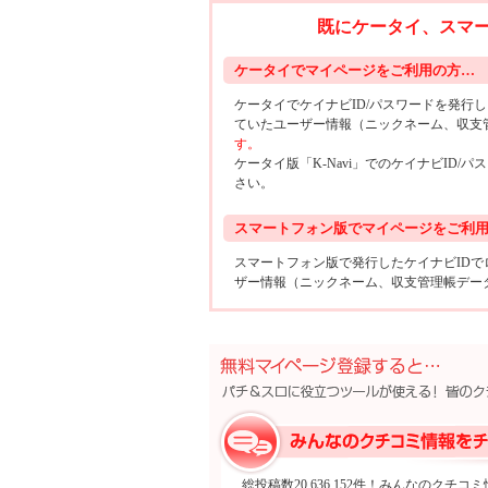
既にケータイ、スマ
ケータイでマイページをご利用の方…
ケータイでケイナビID/パスワードを発行
ていたユーザー情報（ニックネーム、収支
す。
ケータイ版「K-Navi」でのケイナビID
さい。
スマートフォン版でマイページをご利
スマートフォン版で発行したケイナビID
ザー情報（ニックネーム、収支管理帳デー
総投稿数20,636,152件！みんなのクチコ