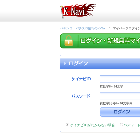
パチンコ・パチスロ情報のK-Navi
マイページログイ
英数字6～64文字
英数字記号6～64文字内
ケイナビIDがわからない場合
パスワー