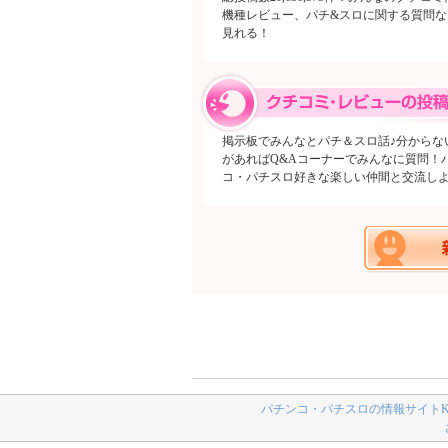
機種レビュー、パチ&スロに関する質問な
見れる！
掲示板でみんなとパチ＆スロ話♪分からな
があればQ&Aコーナーでみんなに質問！
コ・パチスロ好きな楽しい仲間と交流し
パチンコ・パチスロの情報サイトK-N