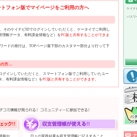
ートフォン版でマイページをご利用の方へ
ケイナビ
パスワ
し、そのケイナビIDでログインしていただくと、ケータイでご利用し
管理帳データ、有料課金情報など）を
PC版と共有することができま
/パスワードの発行は、TOPページ最下部のカスタマー部分より行って下
用の方…
でログインしていただくと、スマートフォン版でご利用していたユー
タ、有料課金情報など）を
PC版と共有することができます。
ミ情報や
日々の実践結果を収支管理帳に記入すること