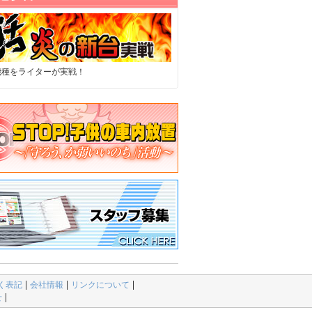
機種をライターが実戦！
く表記
会社情報
リンクについて
せ