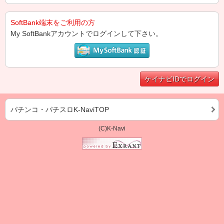
SoftBank端末をご利用の方
My SoftBankアカウントでログインして下さい。
ケイナビIDでログイン
パチンコ・パチスロK-NaviTOP
(C)K-Navi