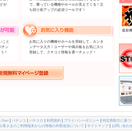
どが
で、勝っている機種やホールが見えてくる！立
ち回り術アップの必須ツールです！
最新
いこと
お気に入りの機種やホールを登録して、カンタ
パチン
ンデータ入力！ユーザーや掲示板をお気に入り
よう！
登録して、クチコミ情報を逐一チェック！
avi
パチンコ
パチスロ
利用規約
プライバシーポリシー
特定商取引に基づ
お客さまのご利用端末からの情報の外部送信について
サイトマップ
お問い合わ