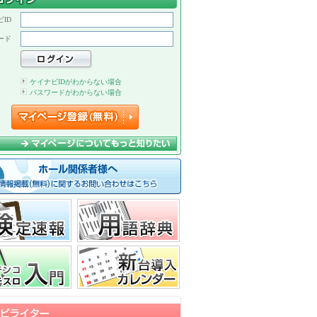
ID
ード
ケイナビIDがわからない場合
パスワードがわからない場合