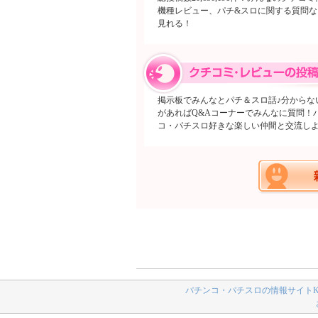
機種レビュー、パチ&スロに関する質問な
見れる！
掲示板でみんなとパチ＆スロ話♪分からな
があればQ&Aコーナーでみんなに質問！
コ・パチスロ好きな楽しい仲間と交流し
パチンコ・パチスロの情報サイトK-N