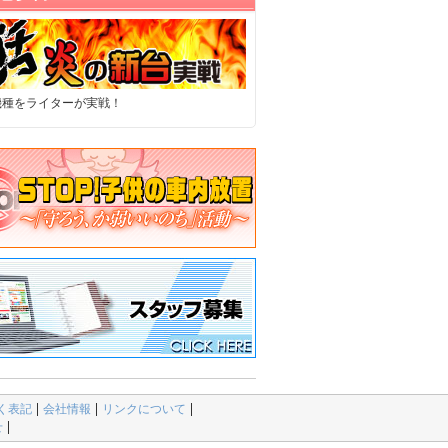
機種をライターが実戦！
く表記
会社情報
リンクについて
せ