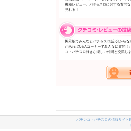
機種レビュー、パチ&スロに関する質問な
見れる！
掲示板でみんなとパチ＆スロ話♪分からな
があればQ&Aコーナーでみんなに質問！
コ・パチスロ好きな楽しい仲間と交流し
パチンコ・パチスロの情報サイトK-N