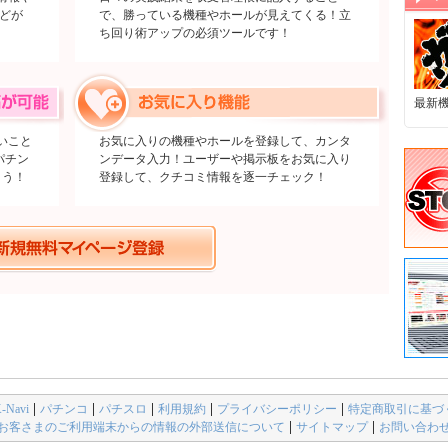
どが
で、勝っている機種やホールが見えてくる！立
ち回り術アップの必須ツールです！
最新
いこと
お気に入りの機種やホールを登録して、カンタ
パチン
ンデータ入力！ユーザーや掲示板をお気に入り
よう！
登録して、クチコミ情報を逐一チェック！
avi
パチンコ
パチスロ
利用規約
プライバシーポリシー
特定商取引に基づ
お客さまのご利用端末からの情報の外部送信について
サイトマップ
お問い合わ