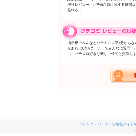
機種レビュー、パチ&スロに関する質問な
見れる！
掲示板でみんなとパチ＆スロ話♪分からな
があればQ&Aコーナーでみんなに質問！
コ・パチスロ好きな楽しい仲間と交流し
パチンコ・パチスロの情報サイトK-N