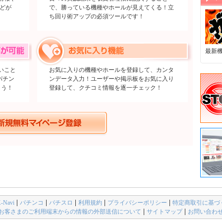
どが
で、勝っている機種やホールが見えてくる！立
ち回り術アップの必須ツールです！
最新
いこと
お気に入りの機種やホールを登録して、カンタ
パチン
ンデータ入力！ユーザーや掲示板をお気に入り
よう！
登録して、クチコミ情報を逐一チェック！
avi
パチンコ
パチスロ
利用規約
プライバシーポリシー
特定商取引に基づ
お客さまのご利用端末からの情報の外部送信について
サイトマップ
お問い合わ