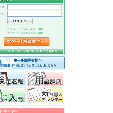
ID
ード
ケイナビIDがわからない場合
パスワードがわからない場合