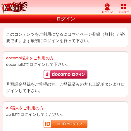
ログイン
このコンテンツをご利用になるにはマイページ登録（無料）が必
要です。まず最初にログインを行って下さい。
docomo端末をご利用の方
docomoIDでログインして下さい。
月額課金登録をご希望の方、ご登録済みの方も上記ボタンよりロ
グインして下さい。
au端末をご利用の方
au IDでログインしてください。