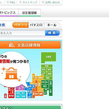
ン
FAQ
サイトマップ
お問い合わせ