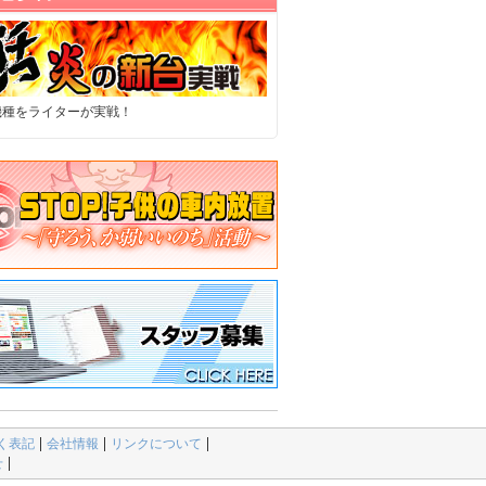
機種をライターが実戦！
く表記
会社情報
リンクについて
せ