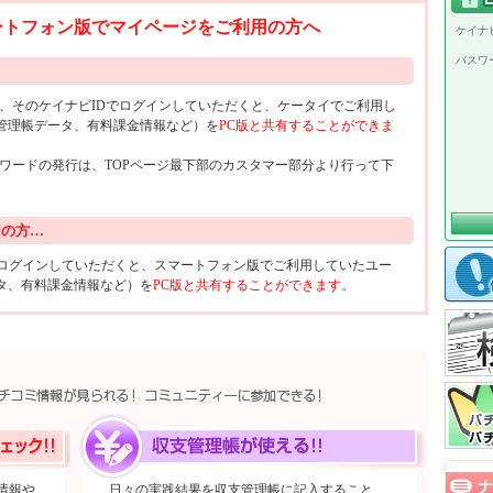
ートフォン版でマイページをご利用の方へ
ケイナビ
パスワ
し、そのケイナビIDでログインしていただくと、ケータイでご利用し
管理帳データ、有料課金情報など）を
PC版と共有することができま
/パスワードの発行は、TOPページ最下部のカスタマー部分より行って下
用の方…
でログインしていただくと、スマートフォン版でご利用していたユー
タ、有料課金情報など）を
PC版と共有することができます。
ミ情報や
日々の実践結果を収支管理帳に記入すること