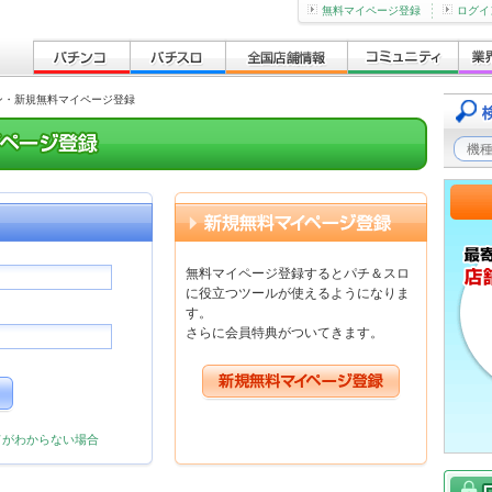
無料マイページ登録
ログイ
ン・新規無料マイページ登録
無料マイページ登録するとパチ＆スロ
に役立つツールが使えるようになりま
す。
さらに会員特典がついてきます。
ドがわからない場合