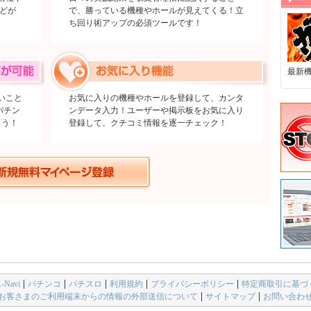
どが
で、勝っている機種やホールが見えてくる！立
ち回り術アップの必須ツールです！
最新
いこと
お気に入りの機種やホールを登録して、カンタ
パチン
ンデータ入力！ユーザーや掲示板をお気に入り
よう！
登録して、クチコミ情報を逐一チェック！
avi
パチンコ
パチスロ
利用規約
プライバシーポリシー
特定商取引に基づ
お客さまのご利用端末からの情報の外部送信について
サイトマップ
お問い合わ