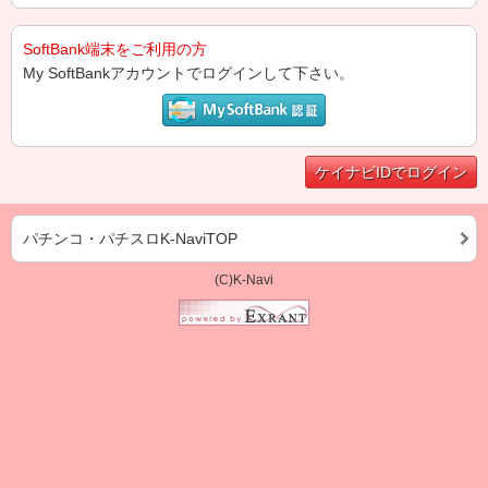
SoftBank端末をご利用の方
My SoftBankアカウントでログインして下さい。
ケイナビIDでログイン
パチンコ・パチスロK-NaviTOP
(C)K-Navi