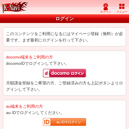
ログイン
このコンテンツをご利用になるにはマイページ登録（無料）が必
要です。まず最初にログインを行って下さい。
docomo端末をご利用の方
docomoIDでログインして下さい。
月額課金登録をご希望の方、ご登録済みの方も上記ボタンよりロ
グインして下さい。
au端末をご利用の方
au IDでログインしてください。