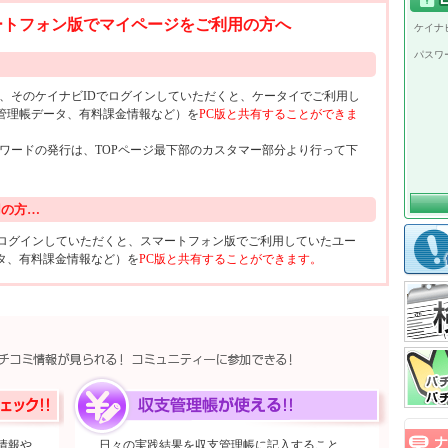
ートフォン版でマイページをご利用の方へ
ケイナビ
パスワ
し、そのケイナビIDでログインしていただくと、ケータイでご利用し
管理帳データ、有料課金情報など）を
PC版と共有することができま
/パスワードの発行は、TOPページ最下部のカスタマー部分より行って下
用の方…
でログインしていただくと、スマートフォン版でご利用していたユー
タ、有料課金情報など）を
PC版と共有することができます。
ミ情報や
日々の実践結果を収支管理帳に記入すること