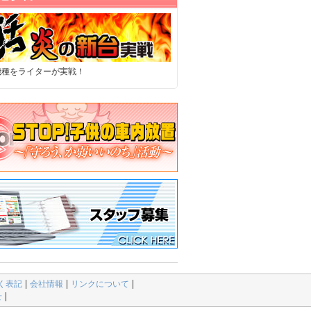
機種をライターが実戦！
く表記
会社情報
リンクについて
せ