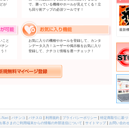
どが
で、勝っている機種やホールが見えてくる！立
ち回り術アップの必須ツールです！
最新
いこと
お気に入りの機種やホールを登録して、カンタ
パチン
ンデータ入力！ユーザーや掲示板をお気に入り
よう！
登録して、クチコミ情報を逐一チェック！
avi
パチンコ
パチスロ
利用規約
プライバシーポリシー
特定商取引に基づ
お客さまのご利用端末からの情報の外部送信について
サイトマップ
お問い合わ