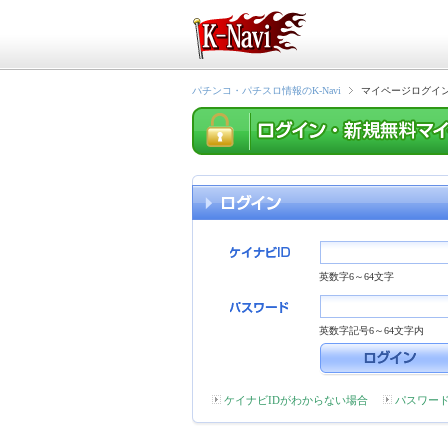
パチンコ・パチスロ情報のK-Navi
マイページログイ
英数字6～64文字
英数字記号6～64文字内
ケイナビIDがわからない場合
パスワー