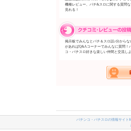
機種レビュー、パチ&スロに関する質問な
見れる！
掲示板でみんなとパチ＆スロ話♪分からな
があればQ&Aコーナーでみんなに質問！
コ・パチスロ好きな楽しい仲間と交流し
パチンコ・パチスロの情報サイトK-N