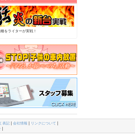
機種をライターが実戦！
く表記
会社情報
リンクについて
せ