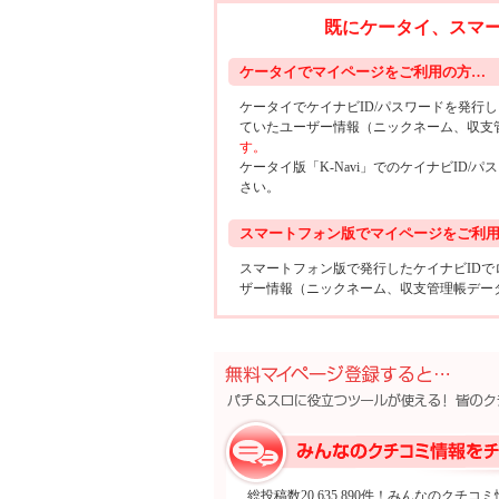
既にケータイ、スマ
ケータイでマイページをご利用の方…
ケータイでケイナビID/パスワードを発行
ていたユーザー情報（ニックネーム、収支
す。
ケータイ版「K-Navi」でのケイナビID
さい。
スマートフォン版でマイページをご利
スマートフォン版で発行したケイナビID
ザー情報（ニックネーム、収支管理帳デー
総投稿数20,635,890件！みんなのクチコ