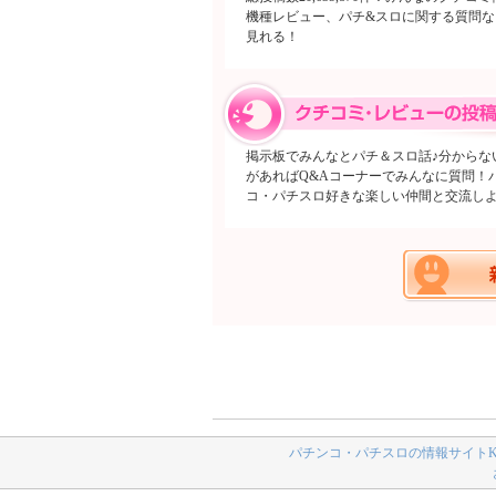
機種レビュー、パチ&スロに関する質問な
見れる！
掲示板でみんなとパチ＆スロ話♪分からな
があればQ&Aコーナーでみんなに質問！
コ・パチスロ好きな楽しい仲間と交流し
パチンコ・パチスロの情報サイトK-N