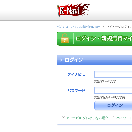
パチンコ・パチスロ情報のK-Navi
マイページログイ
英数字6～64文字
英数字記号6～64文字内
ケイナビIDがわからない場合
パスワー