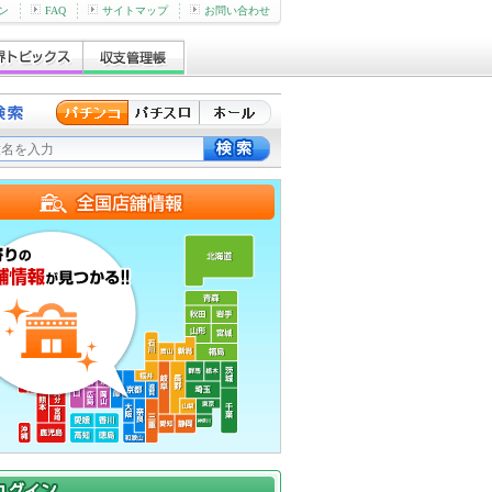
ン
FAQ
サイトマップ
お問い合わせ