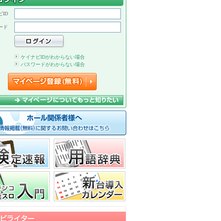
ID
ード
ケイナビIDがわからない場合
パスワードがわからない場合