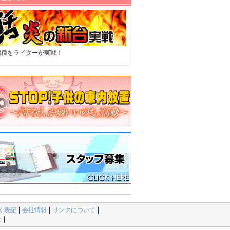
機種をライターが実戦！
く表記
会社情報
リンクについて
せ