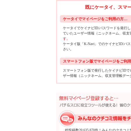
既にケータイ、スマ
ケータイでマイページをご利用の方…
ケータイでケイナビID/パスワードを発行
ていたユーザー情報（ニックネーム、収支
す。
ケータイ版「K-Navi」でのケイナビID
さい。
スマートフォン版でマイページをご利
スマートフォン版で発行したケイナビID
ザー情報（ニックネーム、収支管理帳デー
総投稿数20,635,870件！みんなのクチコ