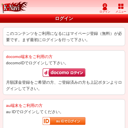
ログイン
このコンテンツをご利用になるにはマイページ登録（無料）が必
要です。まず最初にログインを行って下さい。
docomo端末をご利用の方
docomoIDでログインして下さい。
月額課金登録をご希望の方、ご登録済みの方も上記ボタンよりロ
グインして下さい。
au端末をご利用の方
au IDでログインしてください。