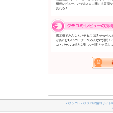
機種レビュー、パチ&スロに関する質問な
見れる！
掲示板でみんなとパチ＆スロ話♪分からな
があればQ&Aコーナーでみんなに質問！
コ・パチスロ好きな楽しい仲間と交流し
パチンコ・パチスロの情報サイトK-N