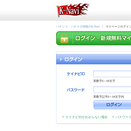
パチンコ・パチスロ情報のK-Navi
マイページログイ
英数字6～64文字
英数字記号6～64文字内
ケイナビIDがわからない場合
パスワー