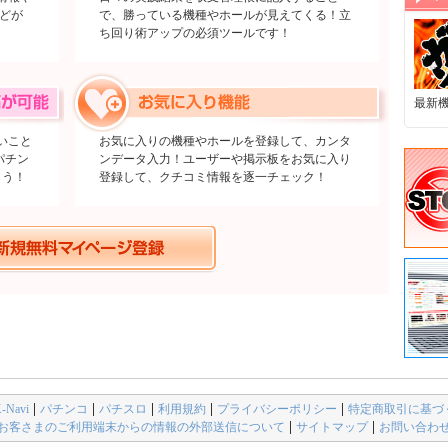
どが
で、勝っている機種やホールが見えてくる！立
ち回り術アップの必須ツールです！
最新
いこと
お気に入りの機種やホールを登録して、カンタ
パチン
ンデータ入力！ユーザーや掲示板をお気に入り
よう！
登録して、クチコミ情報を逐一チェック！
avi
パチンコ
パチスロ
利用規約
プライバシーポリシー
特定商取引に基づ
お客さまのご利用端末からの情報の外部送信について
サイトマップ
お問い合わ