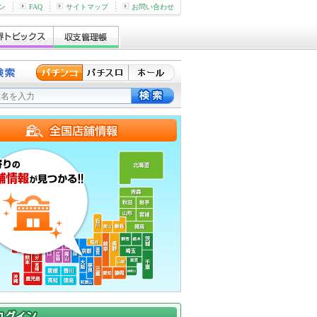
ン
FAQ
サイトマップ
お問い合わせ