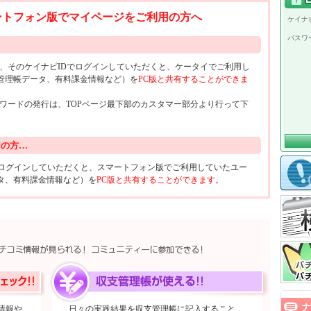
ートフォン版でマイページをご利用の方へ
ケイナビ
パスワ
し、そのケイナビIDでログインしていただくと、ケータイでご利用し
管理帳データ、有料課金情報など）を
PC版と共有することができま
/パスワードの発行は、TOPページ最下部のカスタマー部分より行って下
用の方…
でログインしていただくと、スマートフォン版でご利用していたユー
タ、有料課金情報など）を
PC版と共有することができます。
ミ情報や
日々の実践結果を収支管理帳に記入すること