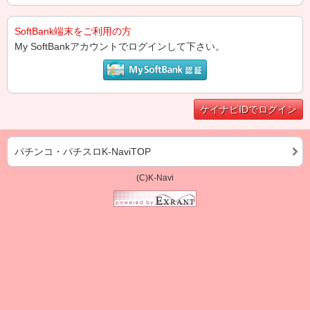
SoftBank端末をご利用の方
My SoftBankアカウントでログインして下さい。
ケイナビIDでログイン
パチンコ・パチスロK-NaviTOP
(C)K-Navi