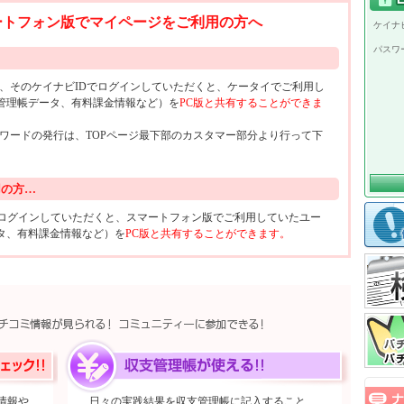
ートフォン版でマイページをご利用の方へ
ケイナビ
パスワ
し、そのケイナビIDでログインしていただくと、ケータイでご利用し
管理帳データ、有料課金情報など）を
PC版と共有することができま
/パスワードの発行は、TOPページ最下部のカスタマー部分より行って下
用の方…
でログインしていただくと、スマートフォン版でご利用していたユー
タ、有料課金情報など）を
PC版と共有することができます。
ミ情報や
日々の実践結果を収支管理帳に記入すること