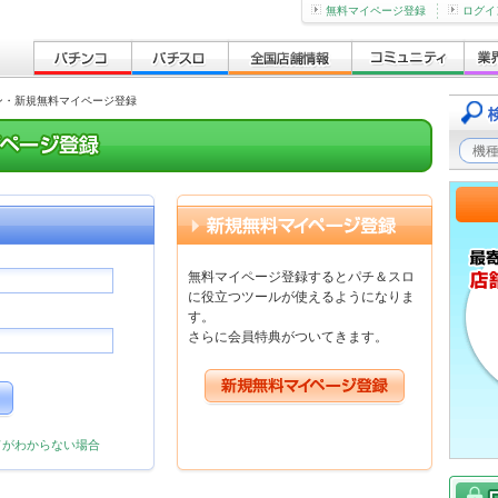
無料マイページ登録
ログイ
ン・新規無料マイページ登録
無料マイページ登録するとパチ＆スロ
に役立つツールが使えるようになりま
す。
さらに会員特典がついてきます。
ドがわからない場合