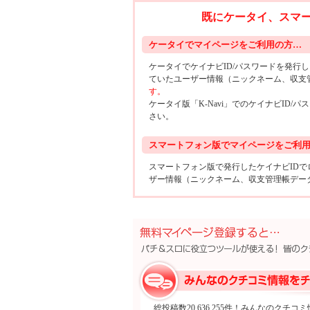
既にケータイ、スマ
ケータイでマイページをご利用の方…
ケータイでケイナビID/パスワードを発行
ていたユーザー情報（ニックネーム、収支
す。
ケータイ版「K-Navi」でのケイナビID
さい。
スマートフォン版でマイページをご利
スマートフォン版で発行したケイナビID
ザー情報（ニックネーム、収支管理帳デー
総投稿数20,636,255件！みんなのクチコ