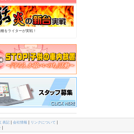
機種をライターが実戦！
く表記
会社情報
リンクについて
せ