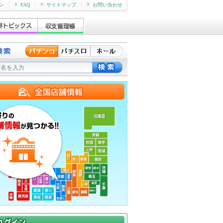
ン
FAQ
サイトマップ
お問い合わせ