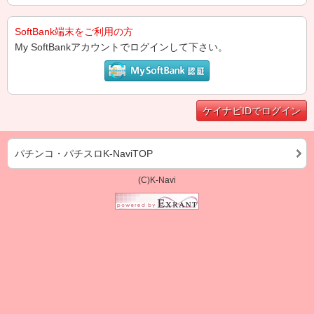
SoftBank端末をご利用の方
My SoftBankアカウントでログインして下さい。
ケイナビIDでログイン
パチンコ・パチスロK-NaviTOP
(C)K-Navi