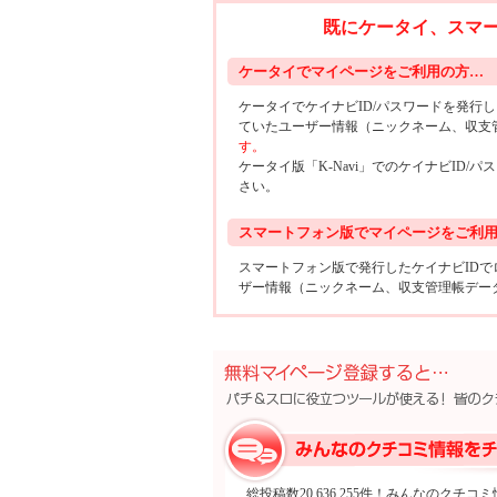
既にケータイ、スマ
ケータイでマイページをご利用の方…
ケータイでケイナビID/パスワードを発行
ていたユーザー情報（ニックネーム、収支
す。
ケータイ版「K-Navi」でのケイナビID
さい。
スマートフォン版でマイページをご利
スマートフォン版で発行したケイナビID
ザー情報（ニックネーム、収支管理帳デー
総投稿数20,636,255件！みんなのクチコ