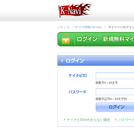
パチンコ・パチスロ情報のK-Navi
マイページログイ
英数字6～64文字
英数字記号6～64文字内
ケイナビIDがわからない場合
パスワー