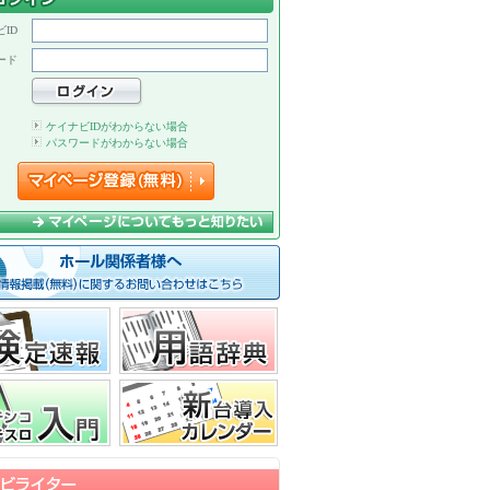
ID
ード
ケイナビIDがわからない場合
パスワードがわからない場合