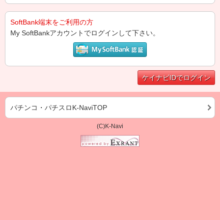
SoftBank端末をご利用の方
My SoftBankアカウントでログインして下さい。
ケイナビIDでログイン
パチンコ・パチスロK-NaviTOP
(C)K-Navi