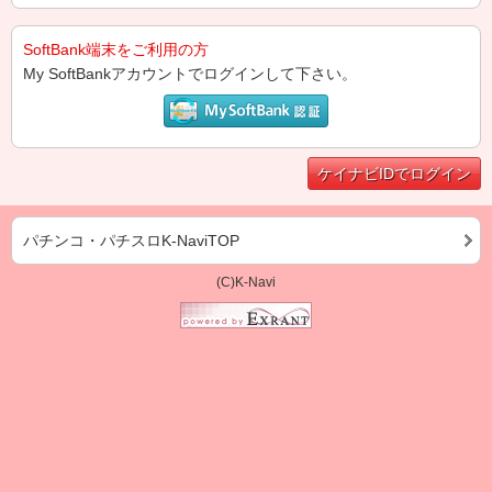
SoftBank端末をご利用の方
My SoftBankアカウントでログインして下さい。
ケイナビIDでログイン
パチンコ・パチスロK-NaviTOP
(C)K-Navi