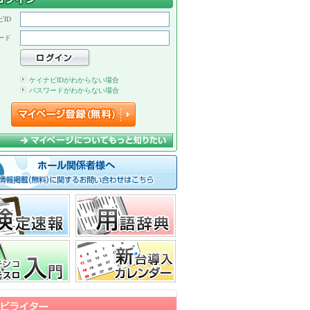
ID
ード
ケイナビIDがわからない場合
パスワードがわからない場合