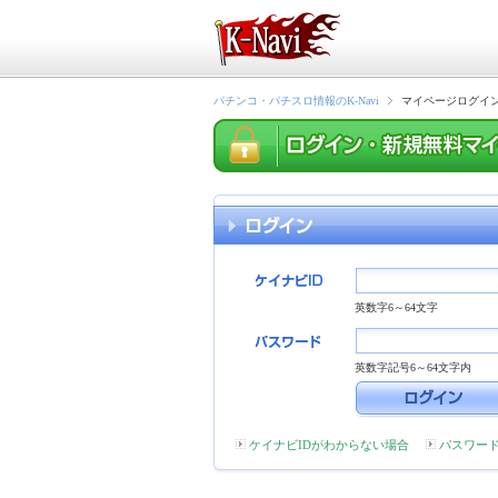
パチンコ・パチスロ情報のK-Navi
マイページログイ
英数字6～64文字
英数字記号6～64文字内
ケイナビIDがわからない場合
パスワー