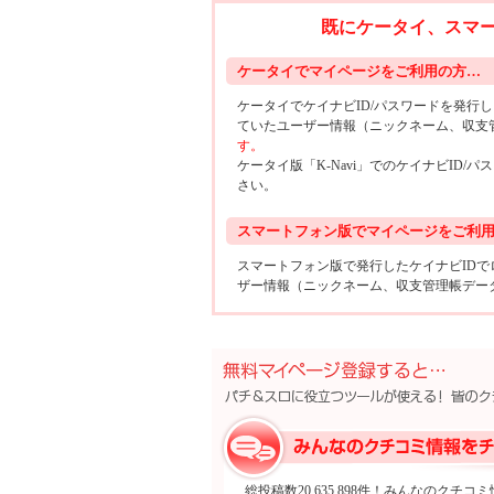
既にケータイ、スマ
ケータイでマイページをご利用の方…
ケータイでケイナビID/パスワードを発行
ていたユーザー情報（ニックネーム、収支
す。
ケータイ版「K-Navi」でのケイナビID
さい。
スマートフォン版でマイページをご利
スマートフォン版で発行したケイナビID
ザー情報（ニックネーム、収支管理帳デー
総投稿数20,635,898件！みんなのクチコ