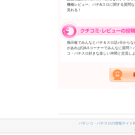
機種レビュー、パチ&スロに関する質問な
見れる！
掲示板でみんなとパチ＆スロ話♪分からな
があればQ&Aコーナーでみんなに質問！
コ・パチスロ好きな楽しい仲間と交流し
パチンコ・パチスロの情報サイトK-N