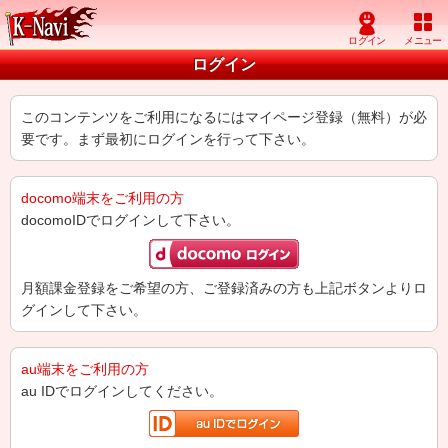
ログイン
このコンテンツをご利用になるにはマイページ登録（無料）が必
要です。まず最初にログインを行って下さい。
docomo端末をご利用の方
docomoIDでログインして下さい。
月額課金登録をご希望の方、ご登録済みの方も上記ボタンよりロ
グインして下さい。
au端末をご利用の方
au IDでログインしてください。