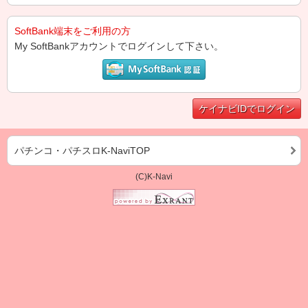
SoftBank端末をご利用の方
My SoftBankアカウントでログインして下さい。
ケイナビIDでログイン
パチンコ・パチスロK-NaviTOP
(C)K-Navi