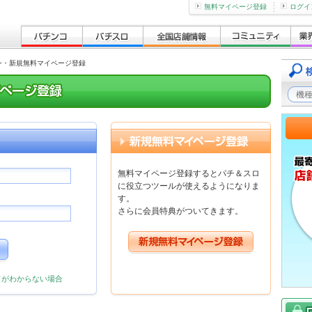
無料マイページ登録
ログイ
ン・新規無料マイページ登録
無料マイページ登録するとパチ＆スロ
に役立つツールが使えるようになりま
す。
さらに会員特典がついてきます。
ドがわからない場合