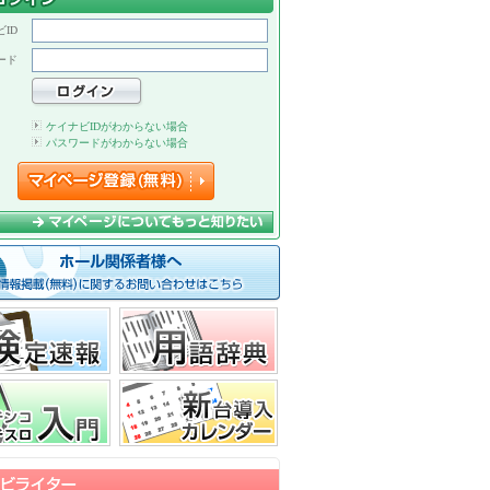
ID
ード
ケイナビIDがわからない場合
パスワードがわからない場合