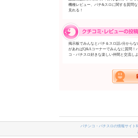
機種レビュー、パチ&スロに関する質問な
見れる！
掲示板でみんなとパチ＆スロ話♪分からな
があればQ&Aコーナーでみんなに質問！
コ・パチスロ好きな楽しい仲間と交流し
パチンコ・パチスロの情報サイトK-N