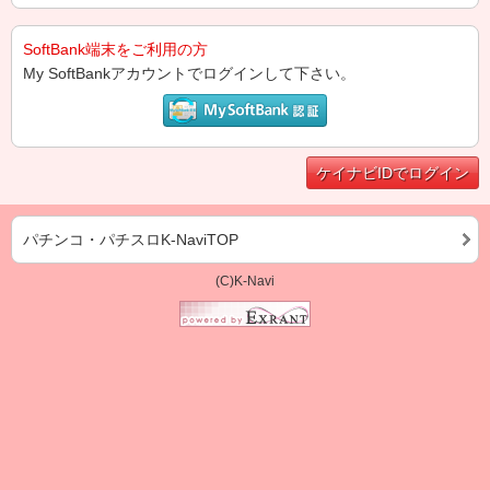
SoftBank端末をご利用の方
My SoftBankアカウントでログインして下さい。
ケイナビIDでログイン
パチンコ・パチスロK-NaviTOP
(C)K-Navi