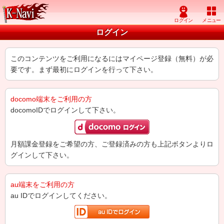
ログイン
このコンテンツをご利用になるにはマイページ登録（無料）が必
要です。まず最初にログインを行って下さい。
docomo端末をご利用の方
docomoIDでログインして下さい。
月額課金登録をご希望の方、ご登録済みの方も上記ボタンよりロ
グインして下さい。
au端末をご利用の方
au IDでログインしてください。