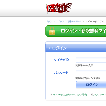
パチンコ・パチスロ情報のK-Navi
マイページログイ
英数字6～64文字
英数字記号6～64文字内
ケイナビIDがわからない場合
パスワー