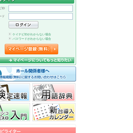
ID
ード
ケイナビIDがわからない場合
パスワードがわからない場合