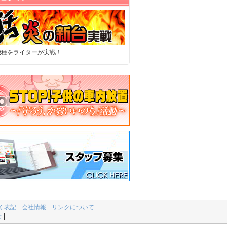
機種をライターが実戦！
く表記
会社情報
リンクについて
せ