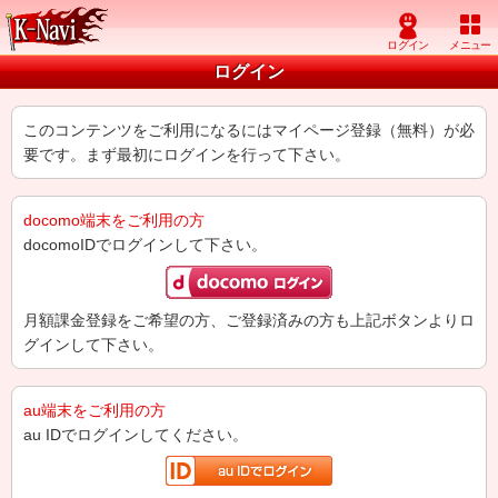
ログイン
このコンテンツをご利用になるにはマイページ登録（無料）が必
要です。まず最初にログインを行って下さい。
docomo端末をご利用の方
docomoIDでログインして下さい。
月額課金登録をご希望の方、ご登録済みの方も上記ボタンよりロ
グインして下さい。
au端末をご利用の方
au IDでログインしてください。