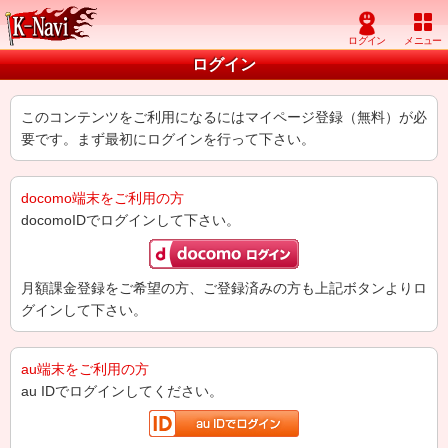
ログイン
このコンテンツをご利用になるにはマイページ登録（無料）が必
要です。まず最初にログインを行って下さい。
docomo端末をご利用の方
docomoIDでログインして下さい。
月額課金登録をご希望の方、ご登録済みの方も上記ボタンよりロ
グインして下さい。
au端末をご利用の方
au IDでログインしてください。