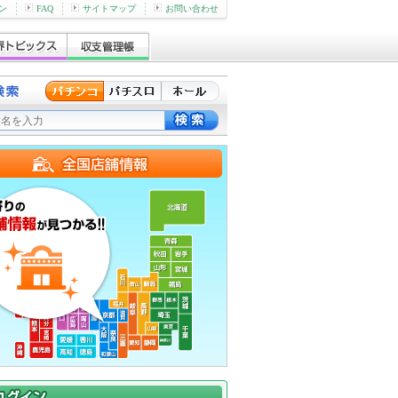
ン
FAQ
サイトマップ
お問い合わせ