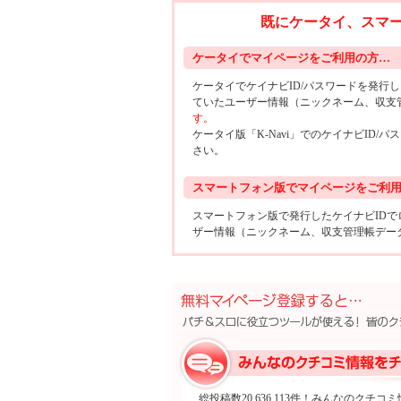
既にケータイ、スマ
ケータイでマイページをご利用の方…
ケータイでケイナビID/パスワードを発行
ていたユーザー情報（ニックネーム、収支
す。
ケータイ版「K-Navi」でのケイナビID
さい。
スマートフォン版でマイページをご利
スマートフォン版で発行したケイナビID
ザー情報（ニックネーム、収支管理帳デー
総投稿数20,636,113件！みんなのクチコ