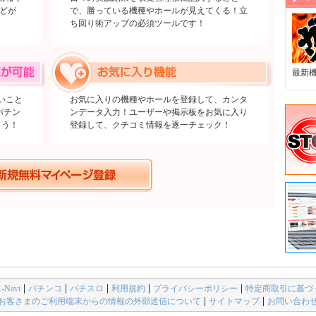
どが
で、勝っている機種やホールが見えてくる！立
ち回り術アップの必須ツールです！
最新
いこと
お気に入りの機種やホールを登録して、カンタ
パチン
ンデータ入力！ユーザーや掲示板をお気に入り
よう！
登録して、クチコミ情報を逐一チェック！
avi
パチンコ
パチスロ
利用規約
プライバシーポリシー
特定商取引に基づ
お客さまのご利用端末からの情報の外部送信について
サイトマップ
お問い合わ