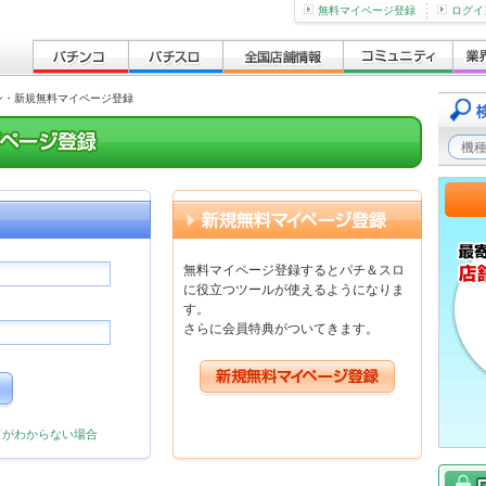
無料マイページ登録
ログイ
ン・新規無料マイページ登録
無料マイページ登録するとパチ＆スロ
に役立つツールが使えるようになりま
す。
さらに会員特典がついてきます。
ドがわからない場合