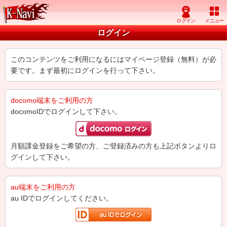
ログイン
このコンテンツをご利用になるにはマイページ登録（無料）が必
要です。まず最初にログインを行って下さい。
docomo端末をご利用の方
docomoIDでログインして下さい。
月額課金登録をご希望の方、ご登録済みの方も上記ボタンよりロ
グインして下さい。
au端末をご利用の方
au IDでログインしてください。