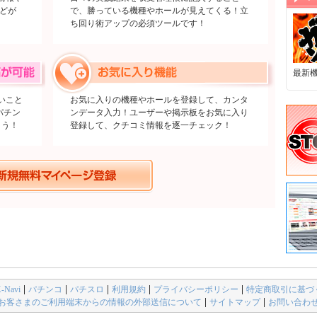
どが
で、勝っている機種やホールが見えてくる！立
ち回り術アップの必須ツールです！
最新
いこと
お気に入りの機種やホールを登録して、カンタ
パチン
ンデータ入力！ユーザーや掲示板をお気に入り
よう！
登録して、クチコミ情報を逐一チェック！
avi
パチンコ
パチスロ
利用規約
プライバシーポリシー
特定商取引に基づ
お客さまのご利用端末からの情報の外部送信について
サイトマップ
お問い合わ